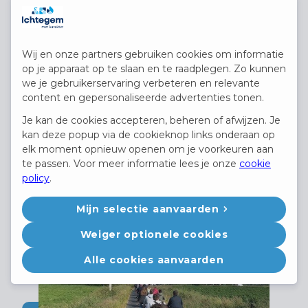
en ondernemerschap wordt sterk
aangemoedigd. We werken hard aan
een mooie toekomst voor onze
Wij en onze partners gebruiken cookies om informatie
op je apparaat op te slaan en te raadplegen. Zo kunnen
gemeente maar verliezen daarbij
we je gebruikerservaring verbeteren en relevante
content en gepersonaliseerde advertenties tonen.
het evenwicht tussen werk en privé
Je kan de cookies accepteren, beheren of afwijzen. Je
niet uit het oog.
kan deze popup via de cookieknop links onderaan op
elk moment opnieuw openen om je voorkeuren aan
te passen. Voor meer informatie lees je onze
cookie
policy
.
Mijn selectie aanvaarden
Weiger optionele cookies
Alle cookies aanvaarden